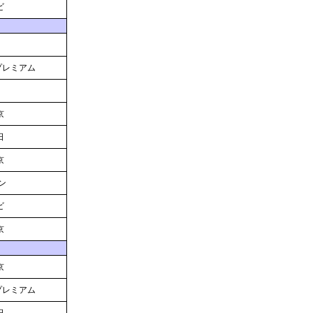
ビ
Sプレミアム
京
日
京
ン
ビ
京
京
Sプレミアム