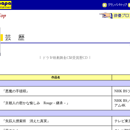
ドラマ
映画
舞台
CM
受賞歴
CD
作品名
『悪魔の手毬唄』
NHK B
NHK BS
『京都人の密かな愉しみ Rouge－継承－』
アム4K
『失踪人捜索班 消えた真実』
テレビ東