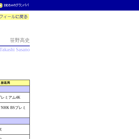
笹野高史
Takashi Sasano
放送局
Sプレミアム4K
／NHK BSプレミ
京