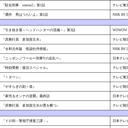
『駐在刑事 season2』第1話
テレビ東
『贋作 男はつらいよ』第1話
NHK B
『引き抜き屋～ヘッドハンターの流儀～』第3話
WOWOW
『庶務行員 多加賀主水』
テレビ朝
『令和元年版 怪談牡丹燈籠』
NHK B
『ニッポンノワールー刑事Yの反乱ー』
日本テレ
『時効警察・復活スペシャル』
テレビ朝
『Ｉターン』
テレビ東
『やすらぎの刻～道』
テレビ朝
『家売るオンナの逆襲』最終話
日本テレ
『庶務行員 多加賀主水が悪を断つ』
テレビ朝
『ドロ刑－警視庁捜査三課－』
日本テレ