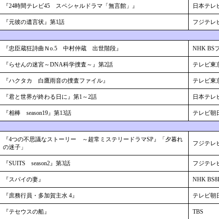
『24時間テレビ45 スペシャルドラマ「無言館」』
日本テレ
『元彼の遺言状』第1話
フジテレ
『忠臣蔵狂詩曲Ｎo.5 中村仲蔵 出世階段』
NHK B
『らせんの迷宮～DNA科学捜査～』第2話
テレビ東
『ハクタカ 白鷹雨音の捜査ファイル』
テレビ東
『君と世界が終わる日に』第1～2話
日本テレ
『相棒 season19』第13話
テレビ朝
『4つの不思議なストーリー ～超常ミステリードラマSP』「夕暮れ
フジテレ
の迷子」
『SUITS season2』第3話
フジテレ
『スパイの妻』
NHK BS8
『庶務行員・多加賀主水 4』
テレビ朝
『テセウスの船』
TBS