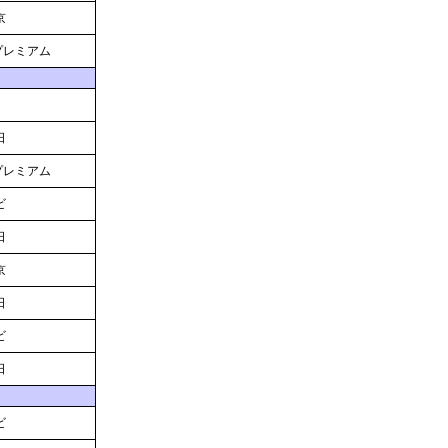
京
Sプレミアム
日
Sプレミアム
ビ
日
京
日
ビ
日
ビ