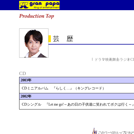
ドラマ
映画
舞台
ラジオ
C
CD
2003年
CDミニアルバム 『らしく…』（キングレコード）
2002年
CDシングル 『Let me go!～あの日の子供達に笑われてボクは行く